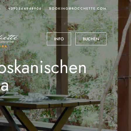
3
+390564948906
BOOKING@ROCCHETTE.COM
INFO
BUCHEN
toskanischen
ma