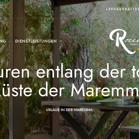
+39056494112
ING
DIENSTLEISTUNGEN
ren entlang der 
üste der Marem
URLAUB IN DER MAREMMA