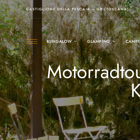
CASTIGLIONE DELLA PESCAIA – GR (TOSCANA)
BUNGALOW
GLAMPING
CAMP
Motorradtou
K