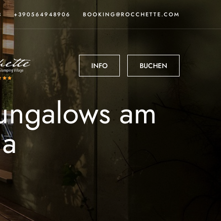
3
+390564948906
BOOKING@ROCCHETTE.COM
INFO
BUCHEN
Bungalows am
na