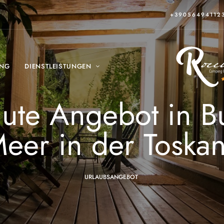
+39056494112
ING
DIENSTLEISTUNGEN
nute Angebot in 
eer in der Toska
URLAUBSANGEBOT