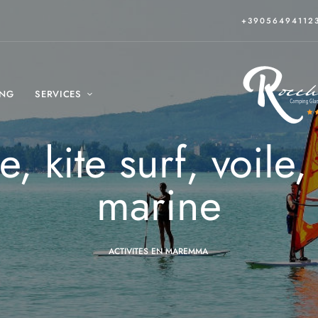
+39056494112
ING
SERVICES
e, kite surf, voile
marine
ACTIVITES EN MAREMMA