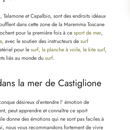
a
, Talamone et Capalbio, sont des endroits idéaux
i soufflent dans cette zone de la Maremma Toscane
rochent pour la première fois à ce
sport de mer
,
e
, avec le soutien des instructeurs de
surf
atériel pour le
surf, la planche à voile, le kite surf
,
ents liés au monde du
surf
.
 dans la mer de Castiglione
iconque désireux d’entendre l’ émotion de
nt, peut apprendre et connaître ce sport
ile donne des émotions qui ne sont pas faciles à
 qui, nous vous recommandons fortement de vivre