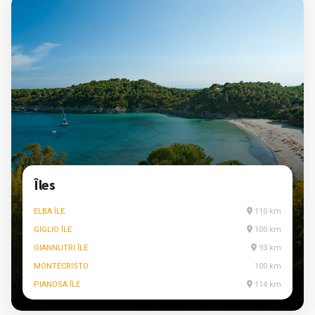
Îles
ELBA ÎLE
110 km
GIGLIO ÎLE
100 km
GIANNUTRI ÎLE
93 km
MONTECRISTO
100 km
PIANOSA ÎLE
114 km