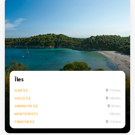
Îles
ELBA ÎLE
110 km
GIGLIO ÎLE
100 km
GIANNUTRI ÎLE
93 km
MONTECRISTO
100 km
PIANOSA ÎLE
114 km