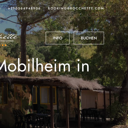
3
+390564948906
BOOKING@ROCCHETTE.COM
INFO
BUCHEN
obilheim in