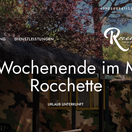
+39056494112
ING
DIENSTLEISTUNGEN
 Wochenende im M
Rocchette
URLAUB UNTERKUNFT