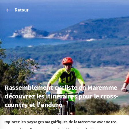
Retour
Rassemblement cycliste en Maremme
découvrez les itinéraires pour le cross-
country et l'enduro
Explorez les paysages magnifiques de la Maremme avec votre