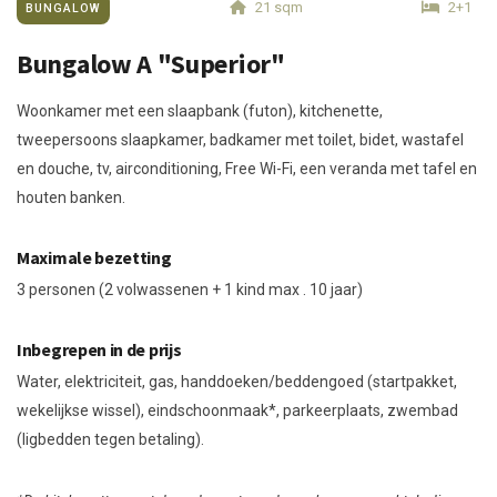
21 sqm
2+1
BUNGALOW
Bungalow A "Superior"
Woonkamer met een slaapbank (futon), kitchenette,
tweepersoons slaapkamer, badkamer met toilet, bidet, wastafel
en douche, tv, airconditioning, Free Wi-Fi, een veranda met tafel en
houten banken.
Maximale bezetting
3 personen (2 volwassenen + 1 kind max . 10 jaar)
Inbegrepen in de prijs
Water, elektriciteit, gas, handdoeken/beddengoed (startpakket,
wekelijkse wissel), eindschoonmaak*, parkeerplaats, zwembad
(ligbedden tegen betaling).