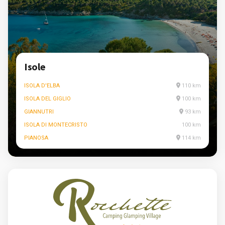
Isole
ISOLA D'ELBA
110 km
ISOLA DEL GIGLIO
100 km
GIANNUTRI
93 km
ISOLA DI MONTECRISTO
100 km
PIANOSA
114 km