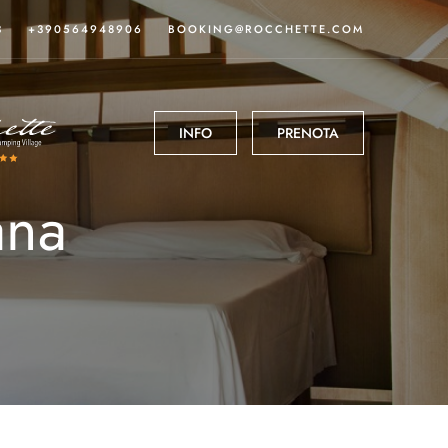
3
+390564948906
BOOKING@ROCCHETTE.COM
INFO
PRENOTA
ana