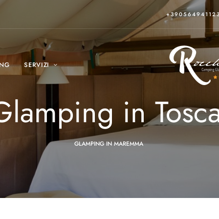
+39056494112
ING
SERVIZI
 Glamping in Tosc
GLAMPING IN MAREMMA