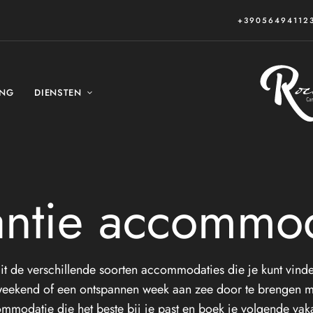
+39056494112
ING
DIENSTEN
antie accommod
 dit de verschillende soorten accommodaties die je kunt vin
eekend of een ontspannen week aan zee door te brengen me
mmodatie die het beste bij je past en boek je volgende vaka