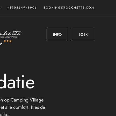
3
+390564948906
BOOKING@ROCCHETTE.COM
INFO
BOEK
atie
den op Camping Village
t alle comfort. Kies de
ntie.