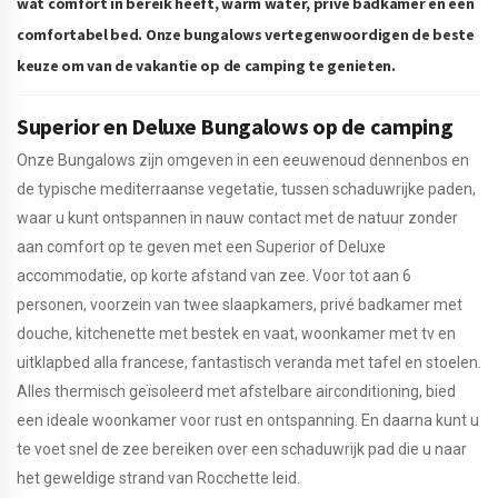
wat comfort in bereik heeft, warm water, privé badkamer en een
comfortabel bed. Onze bungalows vertegenwoordigen de beste
keuze om van de vakantie op de camping te genieten.
Superior en Deluxe Bungalows op de camping
Onze Bungalows zijn omgeven in een eeuwenoud dennenbos en
de typische mediterraanse vegetatie, tussen schaduwrijke paden,
waar u kunt ontspannen in nauw contact met de natuur zonder
aan comfort op te geven met een Superior of Deluxe
accommodatie, op korte afstand van zee. Voor tot aan 6
personen, voorzein van twee slaapkamers, privé badkamer met
douche, kitchenette met bestek en vaat, woonkamer met tv en
uitklapbed alla francese, fantastisch veranda met tafel en stoelen.
Alles thermisch geïsoleerd met afstelbare airconditioning, bied
een ideale woonkamer voor rust en ontspanning. En daarna kunt u
te voet snel de zee bereiken over een schaduwrijk pad die u naar
het geweldige strand van Rocchette leid.