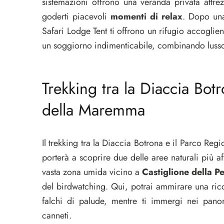
sistemazioni offrono una veranda privata attrez
goderti piacevoli
momenti di relax
. Dopo una 
Safari Lodge Tent ti offrono un rifugio accoglien
un soggiorno indimenticabile, combinando lusso
Trekking tra la Diaccia Bot
della Maremma
Il trekking tra la Diaccia Botrona e il Parco Re
porterà a scoprire due delle aree naturali più a
vasta zona umida vicino a
Castiglione della P
del birdwatching. Qui, potrai ammirare una ricca
falchi di palude, mentre ti immergi nei panor
canneti.