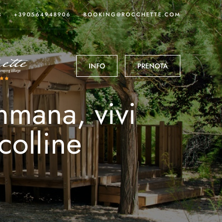
3
+390564948906
BOOKING@ROCCHETTE.COM
INFO
PRENOTA
mmana, vivi
colline