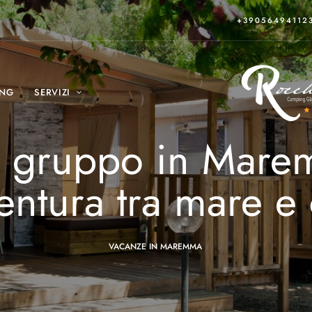
+39056494112
ING
SERVIZI
n gruppo in Mare
entura tra mare e 
VACANZE IN MAREMMA