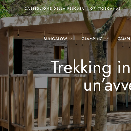
CASTIGLIONE DELLA PESCAIA – GR (TOSCANA)
BUNGALOW
GLAMPING
CAMP
Trekking i
un’avv