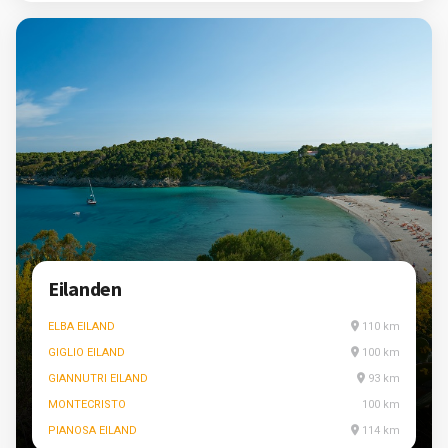
Eilanden
ELBA EILAND
110 km
GIGLIO EILAND
100 km
GIANNUTRI EILAND
93 km
MONTECRISTO
100 km
PIANOSA EILAND
114 km