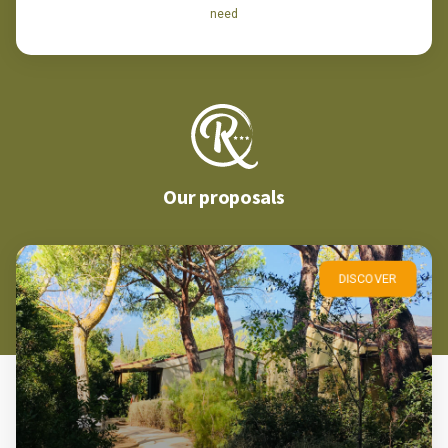
need
Our proposals
DISCOVER