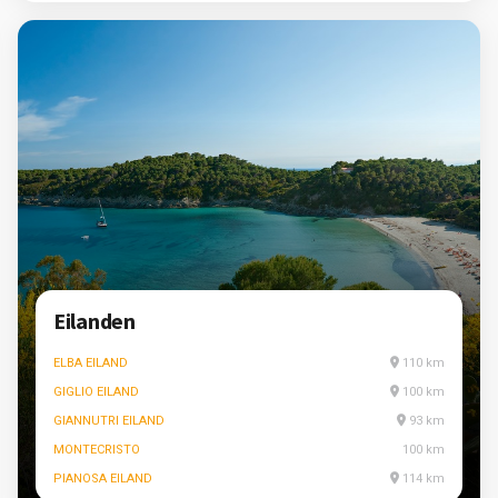
Eilanden
ELBA EILAND
110 km
GIGLIO EILAND
100 km
GIANNUTRI EILAND
93 km
MONTECRISTO
100 km
PIANOSA EILAND
114 km