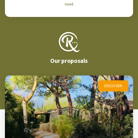
need
Our proposals
DISCOVER