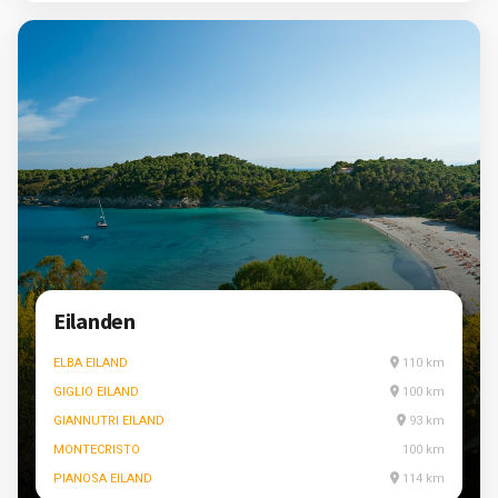
Eilanden
ELBA EILAND
110 km
GIGLIO EILAND
100 km
GIANNUTRI EILAND
93 km
MONTECRISTO
100 km
PIANOSA EILAND
114 km