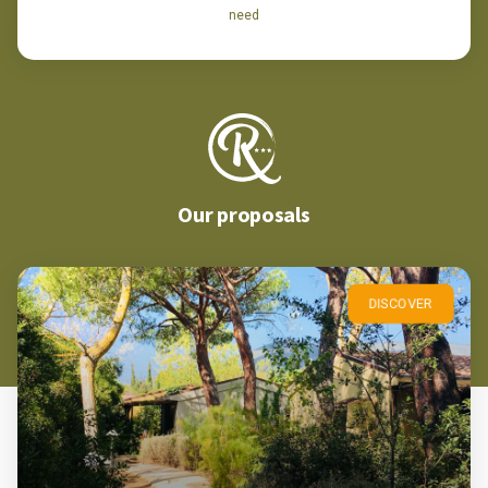
need
Our proposals
DISCOVER