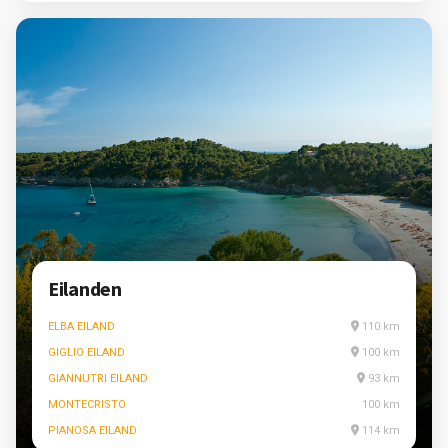
Eilanden
ELBA EILAND
110 km
GIGLIO EILAND
100 km
GIANNUTRI EILAND
93 km
MONTECRISTO
100 km
PIANOSA EILAND
114 km