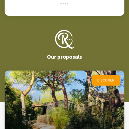
need
Our proposals
DISCOVER