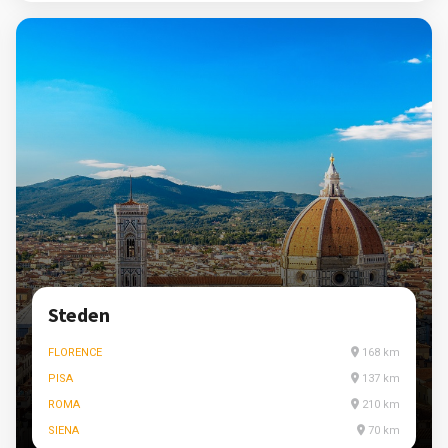
Steden
FLORENCE
168 km
PISA
137 km
ROMA
210 km
SIENA
70 km