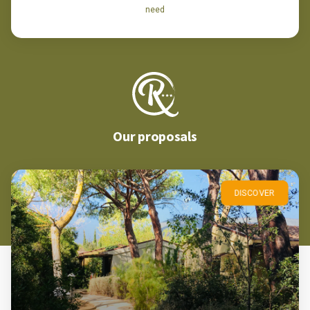
need
Our proposals
DISCOVER