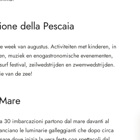
ione della Pescaia
te week van augustus. Activiteiten met kinderen, in
ingen, muziek en enogastronomische evenementen,
tesurf festival, zeilwedstrijden en zwemwedstrijden.
ie van de zee!
 Mare
rca 30 imbarcazioni partono dal mare davanti al
lanciano le luminarie galleggianti che dopo circa
are dove inizia la vera festa con spettacoli dal