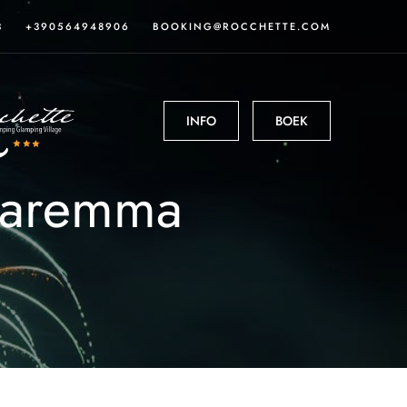
3
+390564948906
BOOKING@ROCCHETTE.COM
INFO
BOEK
 Maremma