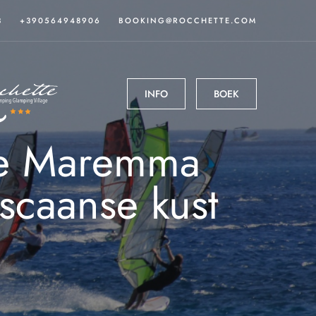
3
+390564948906
BOOKING@ROCCHETTE.COM
INFO
BOEK
 de Maremma
scaanse kust